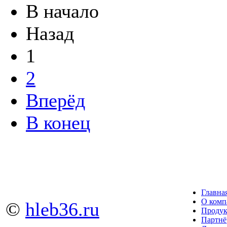
В начало
Назад
1
2
Вперёд
В конец
Главна
О комп
©
hleb36.ru
Проду
Партн